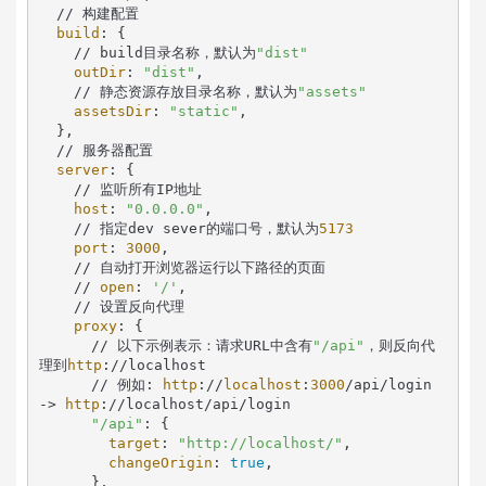
  // 构建配置

build
: {

    // build目录名称，默认为
"dist"
outDir
: 
"dist"
,

    // 静态资源存放目录名称，默认为
"assets"
assetsDir
: 
"static"
,

  },

  // 服务器配置

server
: {

    // 监听所有IP地址

host
: 
"0.0.0.0"
,

    // 指定dev sever的端口号，默认为
5173
port
: 
3000
,

    // 自动打开浏览器运行以下路径的页面

    // 
open
: 
'/'
,

    // 设置反向代理

proxy
: {

      // 以下示例表示：请求URL中含有
"/api"
，则反向代
理到
http
://localhost

      // 例如: 
http
://
localhost
:
3000
/api/login 
-> 
http
://localhost/api/login

"/api"
: {

target
: 
"http://localhost/"
,

changeOrigin
: 
true
,

      },
