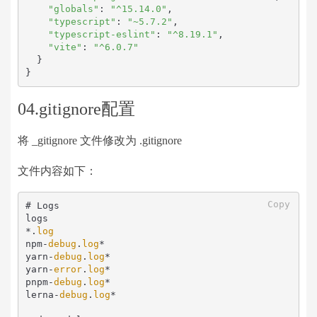
"globals"
: 
"^15.14.0"
,

"typescript"
: 
"~5.7.2"
,

"typescript-eslint"
: 
"^8.19.1"
,

"vite"
: 
"^6.0.7"
  }

}
04.gitignore配置
将 _gitignore 文件修改为 .gitignore
文件内容如下：
Copy
# Logs

logs

*.
log
npm-
debug
.
log
*

yarn-
debug
.
log
*

yarn-
error
.
log
*

pnpm-
debug
.
log
*

lerna-
debug
.
log
*
