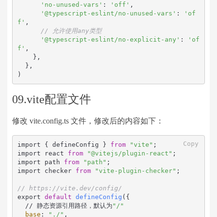
'no-unused-vars'
: 
'off'
,

'@typescript-eslint/no-unused-vars'
: 
'of
f'
,

// 允许使用any类型
'@typescript-eslint/no-explicit-any'
: 
'of
f'
,

    },

  },

)
09.vite配置文件
修改 vite.config.ts 文件，修改后的内容如下：
Copy
import { defineConfig } 
from
"vite"
;

import react 
from
"@vitejs/plugin-react"
;

import path 
from
"path"
;

import checker 
from
"vite-plugin-checker"
;

// https://vite.dev/config/
export 
default
defineConfig
({

  // 静态资源引用路径，默认为
"/"
base
: 
"./"
,
