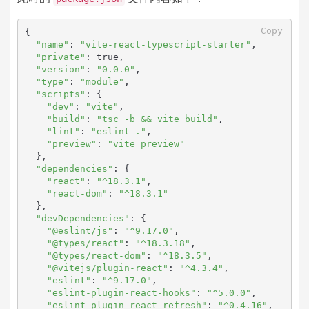
Copy
{

"name"
: 
"vite-react-typescript-starter"
,

"private"
: true,

"version"
: 
"0.0.0"
,

"type"
: 
"module"
,

"scripts"
: {

"dev"
: 
"vite"
,

"build"
: 
"tsc -b && vite build"
,

"lint"
: 
"eslint ."
,

"preview"
: 
"vite preview"
  },

"dependencies"
: {

"react"
: 
"^18.3.1"
,

"react-dom"
: 
"^18.3.1"
  },

"devDependencies"
: {

"@eslint/js"
: 
"^9.17.0"
,

"@types/react"
: 
"^18.3.18"
,

"@types/react-dom"
: 
"^18.3.5"
,

"@vitejs/plugin-react"
: 
"^4.3.4"
,

"eslint"
: 
"^9.17.0"
,

"eslint-plugin-react-hooks"
: 
"^5.0.0"
,

"eslint-plugin-react-refresh"
: 
"^0.4.16"
,
