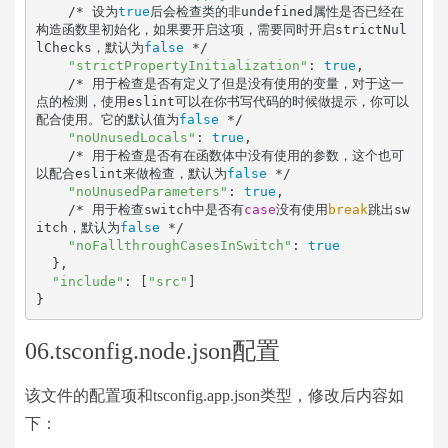
    /* 设为
true
后会检查类的非undefined属性是否已经在
构造函数里初始化，如果要开启这项，需要同时开启strictNul
lChecks，默认为
false
 */

"strictPropertyInitialization"
: 
true
,

    /* 用于检查是否有定义了但是没有使用的变量，对于这一
点的检测，使用eslint可以在你书写代码的时候做提示，你可以
配合使用。它的默认值为
false
 */

"noUnusedLocals"
: 
true
,

    /* 用于检查是否有在函数体中没有使用的参数，这个也可
以配合eslint来做检查，默认为
false
 */

"noUnusedParameters"
: 
true
,

    /* 用于检查switch中是否有
case
没有使用
break
跳出sw
itch，默认为
false
 */

"noFallthroughCasesInSwitch"
: 
true
  },

"include"
: [
"src"
]

}
06.tsconfig.node.json配置
该文件的配置项和tsconfig.app.json类型，修改后内容如
下：