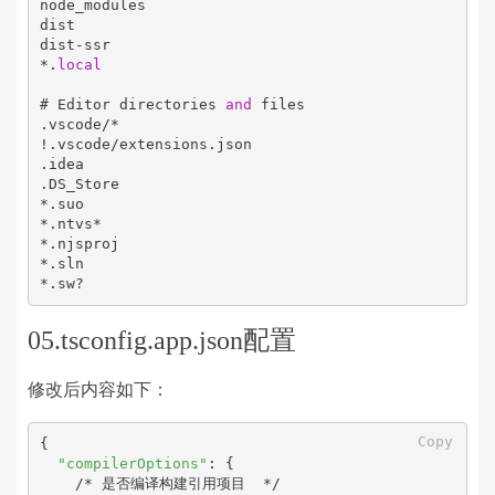
node_modules

dist

dist-ssr

*.
local
# Editor directories 
and
 files

.vscode/*

!.vscode/extensions.json

.idea

.DS_Store

*.suo

*.ntvs*

*.njsproj

*.sln

*.sw?
05.tsconfig.app.json配置
修改后内容如下：
Copy
{

"compilerOptions"
: {

    /* 是否编译构建引用项目  */
