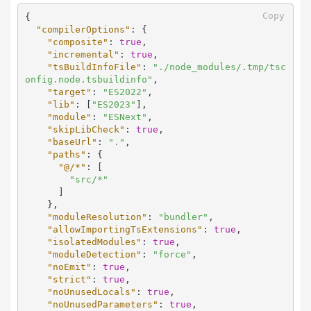
Copy
{
"compilerOptions"
:
{
"composite"
:
true
,
"incremental"
:
true
,
"tsBuildInfoFile"
:
"./node_modules/.tmp/tsc
onfig.node.tsbuildinfo"
,
"target"
:
"ES2022"
,
"lib"
:
[
"ES2023"
]
,
"module"
:
"ESNext"
,
"skipLibCheck"
:
true
,
"baseUrl"
:
"."
,
"paths"
:
{
"@/*"
:
[
"src/*"
]
}
,
"moduleResolution"
:
"bundler"
,
"allowImportingTsExtensions"
:
true
,
"isolatedModules"
:
true
,
"moduleDetection"
:
"force"
,
"noEmit"
:
true
,
"strict"
:
true
,
"noUnusedLocals"
:
true
,
"noUnusedParameters"
:
true
,