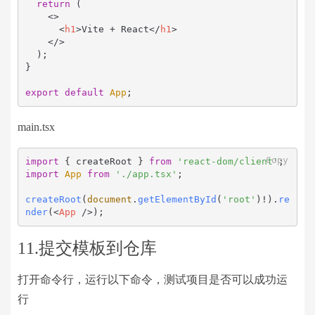
return
 (

<>
<
h1
>
Vite + React
</
h1
>
</>
  );

}

export
default
App
;
main.tsx
Copy
import
 { createRoot } 
from
'react-dom/client'
import
App
from
'./app.tsx'
;

createRoot
(
document
.
getElementById
(
'root'
)!).
re
nder
(
<
App
 />
);
11.提交模板到仓库
打开命令行，运行以下命令，测试项目是否可以成功运
行