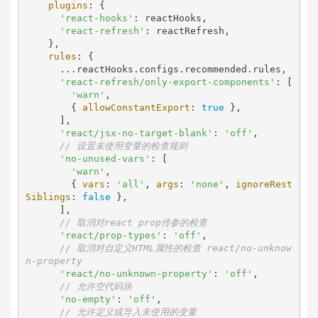
plugins
: {

'react-hooks'
: reactHooks,

'react-refresh'
: reactRefresh,

    },

rules
: {

      ...reactHooks.
configs
.
recommended
.
rules
,

'react-refresh/only-export-components'
: [

'warn'
,

        { 
allowConstantExport
: 
true
 },

      ],

'react/jsx-no-target-blank'
: 
'off'
,

// 设置未使用变量的检查规则
'no-unused-vars'
: [

'warn'
,

        { 
vars
: 
'all'
, 
args
: 
'none'
, 
ignoreRest
Siblings
: 
false
 },

      ],

// 取消对react prop传参的检查
'react/prop-types'
: 
'off'
,

// 取消对自定义HTML属性的检查 react/no-unknow
n-property
'react/no-unknown-property'
: 
'off'
,

// 允许空代码块
'no-empty'
: 
'off'
,

// 允许定义或导入未使用的变量