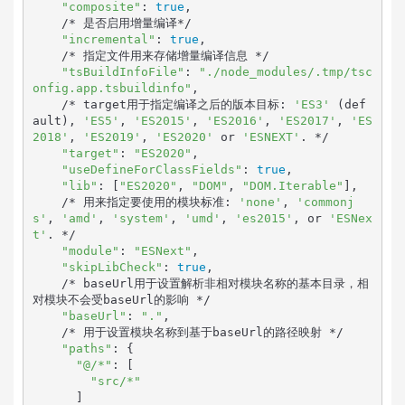
"composite"
: 
true
,

    /* 是否启用增量编译*/

"incremental"
: 
true
, 

    /* 指定文件用来存储增量编译信息 */

"tsBuildInfoFile"
: 
"./node_modules/.tmp/tsc
onfig.app.tsbuildinfo"
,

    /* target用于指定编译之后的版本目标: 
'ES3'
 (def
ault), 
'ES5'
, 
'ES2015'
, 
'ES2016'
, 
'ES2017'
, 
'ES
2018'
, 
'ES2019'
, 
'ES2020'
 or 
'ESNEXT'
. */

"target"
: 
"ES2020"
,

"useDefineForClassFields"
: 
true
,

"lib"
: [
"ES2020"
, 
"DOM"
, 
"DOM.Iterable"
],

    /* 用来指定要使用的模块标准: 
'none'
, 
'commonj
s'
, 
'amd'
, 
'system'
, 
'umd'
, 
'es2015'
, or 
'ESNex
t'
. */

"module"
: 
"ESNext"
,

"skipLibCheck"
: 
true
,

    /* baseUrl用于设置解析非相对模块名称的基本目录，相
对模块不会受baseUrl的影响 */

"baseUrl"
: 
"."
,

    /* 用于设置模块名称到基于baseUrl的路径映射 */

"paths"
: {

"@/*"
: [

"src/*"
      ]
