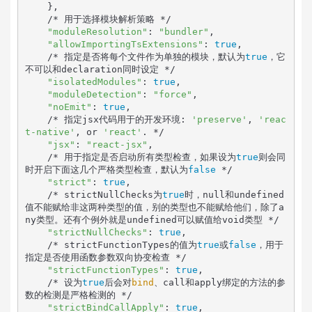
    },

    /* 用于选择模块解析策略 */

"moduleResolution"
: 
"bundler"
,

"allowImportingTsExtensions"
: 
true
,

    /* 指定是否将每个文件作为单独的模块，默认为
true
，它
不可以和declaration同时设定 */

"isolatedModules"
: 
true
,

"moduleDetection"
: 
"force"
,

"noEmit"
: 
true
,

    /* 指定jsx代码用于的开发环境: 
'preserve'
, 
'reac
t-native'
, or 
'react'
. */

"jsx"
: 
"react-jsx"
,

    /* 用于指定是否启动所有类型检查，如果设为
true
则会同
时开启下面这几个严格类型检查，默认为
false
 */

"strict"
: 
true
,

    /* strictNullChecks为
true
时，null和undefined
值不能赋给非这两种类型的值，别的类型也不能赋给他们，除了a
ny类型。还有个例外就是undefined可以赋值给void类型 */

"strictNullChecks"
: 
true
,

    /* strictFunctionTypes的值为
true
或
false
，用于
指定是否使用函数参数双向协变检查 */

"strictFunctionTypes"
: 
true
,

    /* 设为
true
后会对
bind
、call和apply绑定的方法的参
数的检测是严格检测的 */

"strictBindCallApply"
: 
true
,
