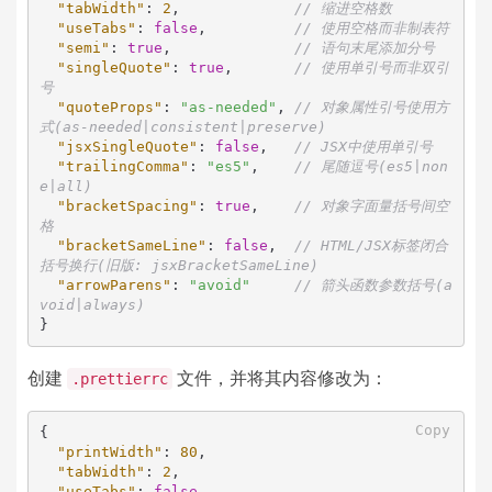
"tabWidth"
:
2
,
// 缩进空格数
"useTabs"
:
false
,
// 使用空格而非制表符
"semi"
:
true
,
// 语句末尾添加分号
"singleQuote"
:
true
,
// 使用单引号而非双引
号
"quoteProps"
:
"as-needed"
,
// 对象属性引号使用方
式(as-needed|consistent|preserve)
"jsxSingleQuote"
:
false
,
// JSX中使用单引号
"trailingComma"
:
"es5"
,
// 尾随逗号(es5|non
e|all)
"bracketSpacing"
:
true
,
// 对象字面量括号间空
格
"bracketSameLine"
:
false
,
// HTML/JSX标签闭合
括号换行(旧版: jsxBracketSameLine)
"arrowParens"
:
"avoid"
// 箭头函数参数括号(a
void|always)
}
创建
文件，并将其内容修改为：
.prettierrc
Copy
{
"printWidth"
:
80
,
"tabWidth"
:
2
,
"useTabs"
:
false
,