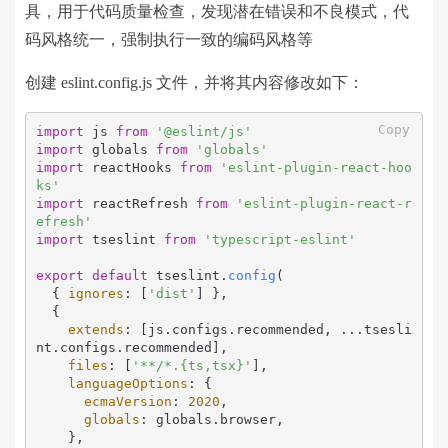
具，用于​代码质量检查，发现潜在错误和不良模式，​代
码风格统一，强制执行一致的编码风格等
创建 eslint.config.js 文件，并将其内容修改如下：
Copy
import
 js 
from
'@eslint/js'
import
 globals 
from
'globals'
import
 reactHooks 
from
'eslint-plugin-react-hoo
ks'
import
 reactRefresh 
from
'eslint-plugin-react-r
efresh'
import
 tseslint 
from
'typescript-eslint'
export
default
 tseslint.
config
(

  { 
ignores
: [
'dist'
] },

  {

extends
: [js.
configs
.
recommended
, ...tsesli
nt.
configs
.
recommended
],

files
: [
'**/*.{ts,tsx}'
],

languageOptions
: {

ecmaVersion
: 
2020
,

globals
: globals.
browser
,

    },
