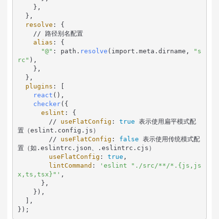
    },

  },

resolve
: {

    // 路径别名配置

alias
: {

"@"
: path.
resolve
(import.meta.dirname, 
"s
rc"
),

    },

  },

plugins
: [

react
(),

checker
({

eslint
: {

        // 
useFlatConfig
: 
true
 表示使用扁平模式配
置（eslint.config.js）

        // 
useFlatConfig
: 
false
 表示使用传统模式配
置（如.eslintrc.json、.eslintrc.cjs）

useFlatConfig
: 
true
,

lintCommand
: 
'eslint "./src/**/*.{js,js
x,ts,tsx}"'
,

      },

    }),

  ],

});