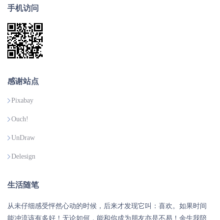
手机访问
感谢站点
Pixabay
Ouch!
UnDraw
Delesign
生活随笔
从未仔细感受怦然心动的时候，后来才发现它叫：喜欢。如果时间
能冲流该有多好！无论如何，能和你成为朋友亦是不易！余生我陪