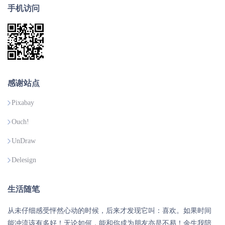
手机访问
感谢站点
Pixabay
Ouch!
UnDraw
Delesign
生活随笔
从未仔细感受怦然心动的时候，后来才发现它叫：喜欢。如果时间
能冲流该有多好！无论如何，能和你成为朋友亦是不易！余生我陪