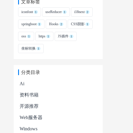
文章标签
iconfont
useReducer
i18next
1
1
2
springboot
Hooks
CSS阴影
1
2
1
oss
https
JS插件
1
1
1
坐标转换
1
分类目录
Ai
资料书籍
开源推荐
Web服务器
Windows