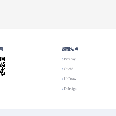
问
感谢站点
Pixabay
Ouch!
UnDraw
Delesign